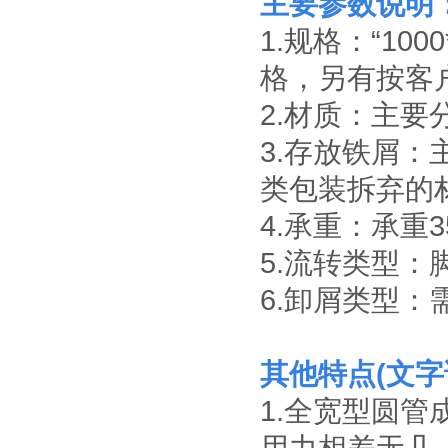
主要参数说明
1.规格：“1000
静音推车/小推车
小推车是一种平面
格，另有按客
运输设备；在小范
围内作业的方便
2.材质：主要
性、实用性适合大
标准置物柜
多数条件下少量、
标准置物柜是一种
3.存放铁屑：
临时短途运输：是
适合大件和包裹物
工厂、仓库和超市
品存放的器具，有
类包装拆弃的
常用的搬运设备之
别于—般工具柜的
一，它具有结构简
防静电工具柜
精密，细致摆放，
4.承重：承重3
单、自重轻、方便
作为工作环境中的
是常用的存放工
快捷等特点。
一个环节，来达到
具，耐磨镀锌搁板
5.流转类型
实际使用需求。所
每层可承重
有的博途产品都是
100KG。
6.卸屑类型
符合ESD协会标准
专为防静电需求而
设计的，以确保操
作台范围内外都免
其他特点(文字
遭经典损害。所有
工作站防静电台面
1.全宽型圆
对设备和员工都配
置了接地以及防静
电腕带。