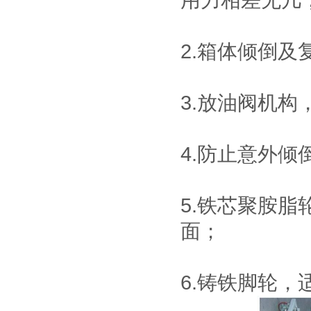
用力相差无几
2.箱体倾倒
3.放油阀机
4.防止意外倾
5.铁芯聚胺
面；
6.铸铁脚轮