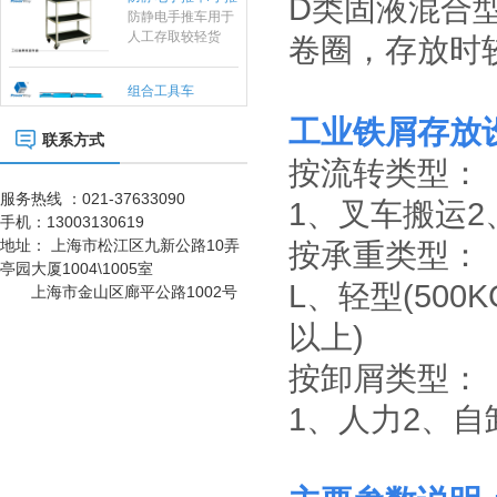
D类固液混合
对设备和员工都配
人工存取较轻货
置了接地以及防静
物，广泛应用于电
卷圈，存放时
电腕带。
子行业及小型零件
组合工具车
仓、可用于仓库、
档案室、办公室、
商店等，可以通过
工业铁屑存放
改变喷塑粉末或者
联系方式
铺设特殊橡胶板实
不锈钢工作台
按流转类型：
现防静电功能，具
有成本低、安全可
服务热线 ：021-37633090
1、叉车搬运2
靠、组装、拆卸简
手机：
13003130619
单的特点，防静电
地址：
上海市松江区九新公路10弄
按承重类型：
货架可单独使用，
重型工作台
亭园大厦1004\1005室
也可自由拼接成各
L、轻型(500K
上海市金山区廊平公路1002号
种排列方式。
以上)
刀具车
按卸屑类型：
刀具车是本公司刀
具系列产品之一：
1、人力2、自
1、采用挂片结
构，可配合IS0系
车间工具车
列、HSK系列标准
刀座使用；