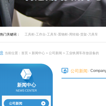
等优势，特有的分
防静电手推车/小推
隔分类系统具有很
车
防静电手推车用于
强的目测效果。
人工存取较轻货
物，广泛应用于电
子行业及小型零件
组合工具车
仓、可用于仓库、
档案室、办公室、
热门关键词：
工具柜
-
工作台
-
工具车
-
置物柜
-
周转箱
-
货架
-
刀具车
商店等，可以通过
改变喷塑粉末或者
铺设特殊橡胶板实
不锈钢工作台
现防静电功能，具
有成本低、安全可
当前位置：
首页
>
新闻中心
>
公司新闻
>
工业铁屑车存放设备的
靠、组装、拆卸简
单的特点，防静电
货架可单独使用，
重型工作台
也可自由拼接成各
Compan
公司新闻
/
种排列方式。
新闻中心
刀具车
刀具车是本公司刀
NEWS CENTER
具系列产品之一：
1、采用挂片结
构，可配合IS0系
公司新闻
车间工具车