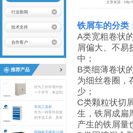
列、HSK系列标准
文章来源：
http:
刀座使用；
行业新闻
铁屑车的分类
静音推车/小推车
技术支持
小推车是一种平面
A类宽粗卷状
运输设备；在小范
围内作业的方便
合作客户
屑偏大、不易
性、实用性适合大
标准置物柜
多数条件下少量、
标准置物柜是一种
中；
临时短途运输：是
适合大件和包裹物
工厂、仓库和超市
品存放的器具，有
B类细薄卷状
常用的搬运设备之
推荐产品
别于—般工具柜的
一，它具有结构简
防静电工具柜
精密，细致摆放，
为细丝卷圈，
单、自重轻、方便
作为工作环境中的
是常用的存放工
快捷等特点。
一个环节，来达到
具，耐磨镀锌搁板
少；
实际使用需求。所
每层可承重
有的博途产品都是
100KG。
C类颗粒状切
车间工具柜
符合ESD协会标准
作为一种零件存放
专为防静电需求而
生，铁屑成扁
的专业工具，具有
设计的，以确保操
存放量大，承重高
作台范围内外都免
产生的铁屑量
等优势，特有的分
遭经典损害。所有
防静电手推车/小推
隔分类系统具有很
工作站防静电台面
车
防静电手推车用于
强的目测效果。