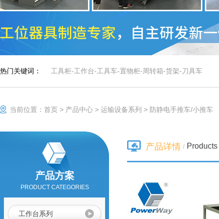
热门关键词：
工具柜
-
工作台
-
工具车
-
置物柜
-
周转箱
-
货架
-
刀具车
当前位置：
首页
>
产品中心
>
运输设备系列
>
防静电手推车/小推车
车间工具柜
作为一种零件存放
的专业工具，具有
Products 
产品详情
/
存放量大，承重高
等优势，特有的分
防静电手推车/小推
隔分类系统具有很
车
防静电手推车用于
产品方案
强的目测效果。
人工存取较轻货
PRODUCT CATEGORIES
物，广泛应用于电
子行业及小型零件
组合工具车
仓、可用于仓库、
工作台系列
档案室、办公室、