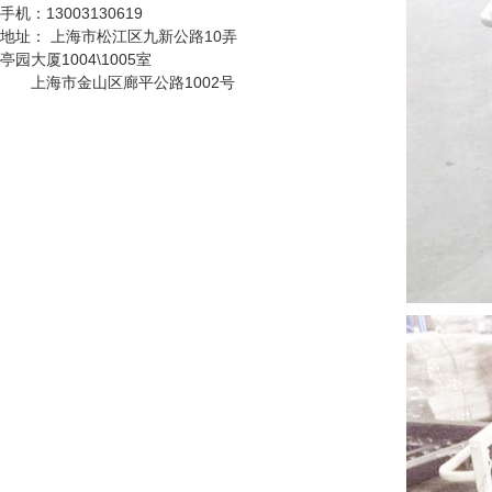
铺设特殊橡胶板实
手机：
13003130619
不锈钢工作台
现防静电功能，具
地址：
上海市松江区九新公路10弄
有成本低、安全可
亭园大厦1004\1005室
靠、组装、拆卸简
上海市金山区廊平公路1002号
单的特点，防静电
货架可单独使用，
重型工作台
也可自由拼接成各
种排列方式。
刀具车
刀具车是本公司刀
具系列产品之一：
1、采用挂片结
构，可配合IS0系
车间工具车
列、HSK系列标准
刀座使用；
静音推车/小推车
小推车是一种平面
运输设备；在小范
围内作业的方便
性、实用性适合大
标准置物柜
多数条件下少量、