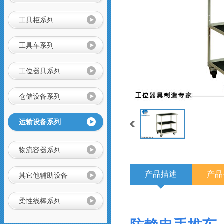
商店等，可以通过
改变喷塑粉末或者
工具柜系列
铺设特殊橡胶板实
不锈钢工作台
现防静电功能，具
有成本低、安全可
工具车系列
靠、组装、拆卸简
单的特点，防静电
货架可单独使用，
工位器具系列
重型工作台
也可自由拼接成各
种排列方式。
仓储设备系列
刀具车
运输设备系列
刀具车是本公司刀
具系列产品之一：
1、采用挂片结
物流容器系列
构，可配合IS0系
车间工具车
列、HSK系列标准
刀座使用；
产品描述
产品
其它他辅助设备
静音推车/小推车
柔性线棒系列
小推车是一种平面
运输设备；在小范