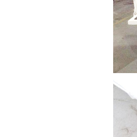
标准置物柜是一种
临时短途运输：是
适合大件和包裹物
工厂、仓库和超市
品存放的器具，有
常用的搬运设备之
别于—般工具柜的
一，它具有结构简
防静电工具柜
精密，细致摆放，
单、自重轻、方便
作为工作环境中的
是常用的存放工
快捷等特点。
一个环节，来达到
具，耐磨镀锌搁板
实际使用需求。所
每层可承重
有的博途产品都是
100KG。
符合ESD协会标准
专为防静电需求而
设计的，以确保操
作台范围内外都免
遭经典损害。所有
工作站防静电台面
对设备和员工都配
置了接地以及防静
电腕带。