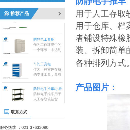
防静电
手推车
围内作业的方便
性、实用性适合大
标准置物柜
用于人工存取
多数条件下少量、
推荐产品
标准置物柜是一种
临时短途运输：是
适合大件和包裹物
工厂、仓库和超市
用于仓库、档
品存放的器具，有
常用的搬运设备之
别于—般工具柜的
一，它具有结构简
防静电工具柜
者铺设特殊橡
精密，细致摆放，
单、自重轻、方便
作为工作环境中的
是常用的存放工
快捷等特点。
一个环节，来达到
具，耐磨镀锌搁板
装、拆卸简单
实际使用需求。所
每层可承重
有的博途产品都是
100KG。
车间工具柜
各种排列方式
符合ESD协会标准
作为一种零件存放
专为防静电需求而
的专业工具，具有
设计的，以确保操
存放量大，承重高
作台范围内外都免
等优势，特有的分
遭经典损害。所有
防静电手推车/小推
产品图片：
隔分类系统具有很
工作站防静电台面
车
防静电手推车用于
强的目测效果。
对设备和员工都配
人工存取较轻货
置了接地以及防静
物，广泛应用于电
电腕带。
子行业及小型零件
组合工具车
仓、可用于仓库、
联系方式
档案室、办公室、
商店等，可以通过
改变喷塑粉末或者
服务热线 ：021-37633090