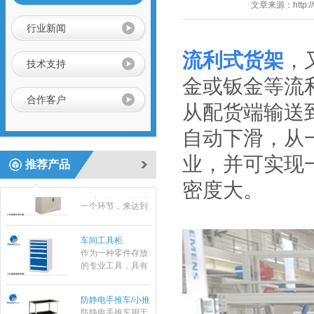
文章来源：
http:
刀座使用；
行业新闻
静音推车/小推车
流利式货架
，
技术支持
小推车是一种平面
运输设备；在小范
金或钣金等流
围内作业的方便
合作客户
性、实用性适合大
从配货端输送
标准置物柜
多数条件下少量、
标准置物柜是一种
临时短途运输：是
自动下滑，从
适合大件和包裹物
工厂、仓库和超市
品存放的器具，有
常用的搬运设备之
业，并可实现
别于—般工具柜的
推荐产品
一，它具有结构简
防静电工具柜
精密，细致摆放，
单、自重轻、方便
作为工作环境中的
密度大。
是常用的存放工
快捷等特点。
一个环节，来达到
具，耐磨镀锌搁板
实际使用需求。所
每层可承重
有的博途产品都是
100KG。
车间工具柜
符合ESD协会标准
作为一种零件存放
专为防静电需求而
的专业工具，具有
设计的，以确保操
存放量大，承重高
作台范围内外都免
等优势，特有的分
遭经典损害。所有
防静电手推车/小推
隔分类系统具有很
工作站防静电台面
车
防静电手推车用于
强的目测效果。
对设备和员工都配