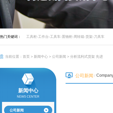
防静电手推车/小推
隔分类系统具有很
车
防静电手推车用于
强的目测效果。
人工存取较轻货
物，广泛应用于电
子行业及小型零件
组合工具车
仓、可用于仓库、
档案室、办公室、
商店等，可以通过
热门关键词：
工具柜
-
工作台
-
工具车
-
置物柜
-
周转箱
-
货架
-
刀具车
改变喷塑粉末或者
铺设特殊橡胶板实
不锈钢工作台
现防静电功能，具
有成本低、安全可
当前位置：
首页
>
新闻中心
>
公司新闻
>
分析流利式货架 先进
靠、组装、拆卸简
单的特点，防静电
货架可单独使用，
重型工作台
也可自由拼接成各
Compan
公司新闻
种排列方式。
/
刀具车
新闻中心
刀具车是本公司刀
NEWS CENTER
具系列产品之一：
1、采用挂片结
构，可配合IS0系
车间工具车
公司新闻
列、HSK系列标准