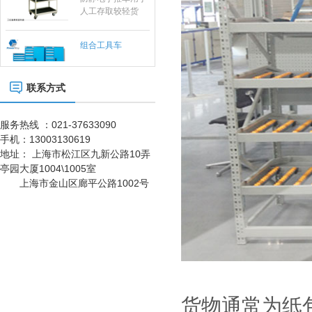
人工存取较轻货
置了接地以及防静
物，广泛应用于电
电腕带。
子行业及小型零件
组合工具车
仓、可用于仓库、
档案室、办公室、
商店等，可以通过
改变喷塑粉末或者
联系方式
铺设特殊橡胶板实
不锈钢工作台
现防静电功能，具
有成本低、安全可
服务热线 ：021-37633090
靠、组装、拆卸简
单的特点，防静电
手机：
13003130619
货架可单独使用，
重型工作台
地址：
上海市松江区九新公路10弄
也可自由拼接成各
亭园大厦1004\1005室
种排列方式。
上海市金山区廊平公路1002号
刀具车
刀具车是本公司刀
具系列产品之一：
1、采用挂片结
构，可配合IS0系
车间工具车
列、HSK系列标准
刀座使用；
货物通常为纸