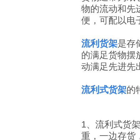
物的流动和先
静音推车/小推车
小推车是一种平面
便，可配以电
运输设备；在小范
围内作业的方便
性、实用性适合大
标准置物柜
多数条件下少量、
标准置物柜是一种
流利货架
是存
临时短途运输：是
适合大件和包裹物
工厂、仓库和超市
品存放的器具，有
的满足货物摆
常用的搬运设备之
别于—般工具柜的
一，它具有结构简
防静电工具柜
精密，细致摆放，
动满足先进先
单、自重轻、方便
作为工作环境中的
是常用的存放工
快捷等特点。
一个环节，来达到
具，耐磨镀锌搁板
实际使用需求。所
每层可承重
有的博途产品都是
100KG。
流利式货架
的
符合ESD协会标准
专为防静电需求而
设计的，以确保操
作台范围内外都免
遭经典损害。所有
工作站防静电台面
1、流利式货
对设备和员工都配
置了接地以及防静
重，一边存货
电腕带。