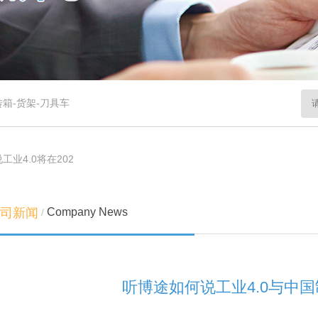
转箱
-
货架
-
刀具车
工业4.0将在202
Company News
司新闻
/
听博途如何说工业4.0与中国制