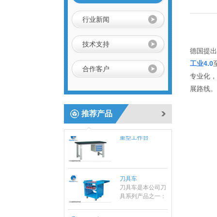
隔分类系统具有很
车
防静电手推车用于
强的目测效果。
人工存取较轻货
行业新闻
物，广泛应用于电
子行业及小型零件
组合工具车
仓、可用于仓库、
技术支持
德国提出
档案室、办公室、
商店等，可以通过
工业4.0
合作客户
改变喷塑粉末或者
专业化，
铺设特殊橡胶板实
不锈钢工作台
现防静电功能，具
展路线。
有成本低、安全可
靠、组装、拆卸简
推荐产品
单的特点，防静电
货架可单独使用，
重型工作台
也可自由拼接成各
种排列方式。
刀具车
刀具车是本公司刀
具系列产品之一：
1、采用挂片结
构，可配合IS0系
车间工具车
列、HSK系列标准
刀座使用；