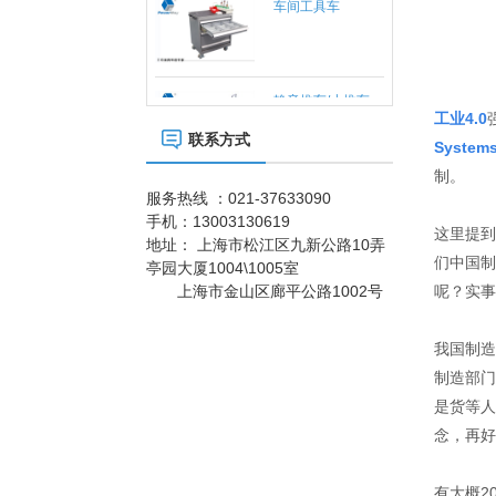
静音推车/小推车
小推车是一种平面
运输设备；在小范
工业4.0
围内作业的方便
联系方式
Systems
性、实用性适合大
标准置物柜
多数条件下少量、
制。
标准置物柜是一种
临时短途运输：是
服务热线 ：021-37633090
适合大件和包裹物
工厂、仓库和超市
手机：
13003130619
品存放的器具，有
常用的搬运设备之
这里提到
别于—般工具柜的
地址：
上海市松江区九新公路10弄
一，它具有结构简
防静电工具柜
精密，细致摆放，
们中国制
亭园大厦1004\1005室
单、自重轻、方便
作为工作环境中的
是常用的存放工
快捷等特点。
上海市金山区廊平公路1002号
呢？实事
一个环节，来达到
具，耐磨镀锌搁板
实际使用需求。所
每层可承重
有的博途产品都是
100KG。
我国制造
车间工具柜
符合ESD协会标准
作为一种零件存放
专为防静电需求而
制造部门
的专业工具，具有
设计的，以确保操
是货等人
存放量大，承重高
作台范围内外都免
等优势，特有的分
念，再好
遭经典损害。所有
防静电手推车/小推
隔分类系统具有很
工作站防静电台面
车
防静电手推车用于
强的目测效果。
对设备和员工都配
人工存取较轻货
有大概2
置了接地以及防静