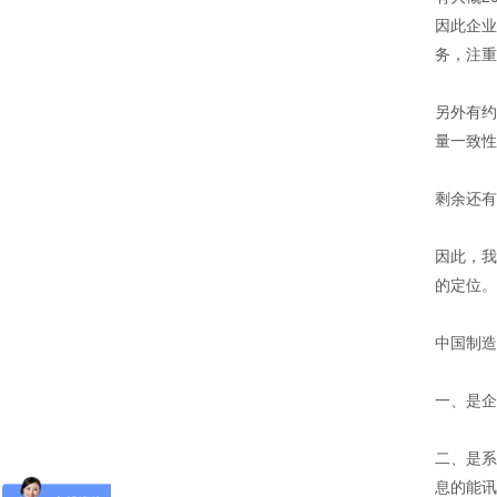
物，广泛应用于电
电腕带。
因此企业
子行业及小型零件
组合工具车
仓、可用于仓库、
务，注重
档案室、办公室、
商店等，可以通过
改变喷塑粉末或者
另外有约
铺设特殊橡胶板实
不锈钢工作台
量一致性
现防静电功能，具
有成本低、安全可
靠、组装、拆卸简
剩余还有
单的特点，防静电
货架可单独使用，
重型工作台
也可自由拼接成各
因此，我
种排列方式。
的定位。
刀具车
中国制造
刀具车是本公司刀
具系列产品之一：
1、采用挂片结
一、是企
构，可配合IS0系
车间工具车
列、HSK系列标准
刀座使用；
二、是系
息的能讯