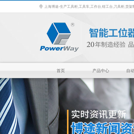
上海博途-生产工具柜,工具车,工作台,钳工台,刀具柜,货
首页
产品中心
自