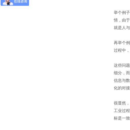
静音推车/小推车
小推车是一种平面
举个例子
运输设备；在小范
情，由于
围内作业的方便
性、实用性适合大
就是人与
标准置物柜
多数条件下少量、
标准置物柜是一种
临时短途运输：是
适合大件和包裹物
工厂、仓库和超市
再举个例
品存放的器具，有
常用的搬运设备之
别于—般工具柜的
过程中，
一，它具有结构简
防静电工具柜
精密，细致摆放，
单、自重轻、方便
作为工作环境中的
是常用的存放工
快捷等特点。
一个环节，来达到
这些问题
具，耐磨镀锌搁板
实际使用需求。所
每层可承重
细分，而
有的博途产品都是
100KG。
符合ESD协会标准
信息与数
专为防静电需求而
化的对接
设计的，以确保操
作台范围内外都免
遭经典损害。所有
很显然，
工作站防静电台面
工业过程
对设备和员工都配
置了接地以及防静
标是一致
电腕带。