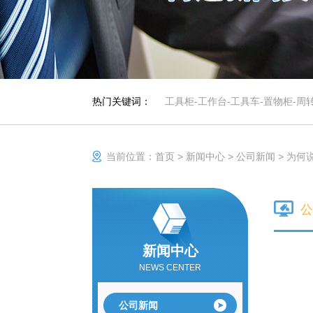
热门关键词：
工具柜
-
工作台
-
工具车
-
置物柜
-
周
当前位置：
首页
>
新闻中心
>
公司新闻
>
为何说
公
新闻中心
车间工具柜
作为一种零件存放
NEWS CENTER
的专业工具，具有
存放量大，承重高
等优势，特有的分
公司新闻
防静电手推车/小推