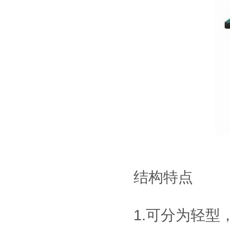
构，可配合IS0系
车间工具车
列、HSK系列标准
刀座使用；
静音推车/小推车
小推车是一种平面
运输设备；在小范
围内作业的方便
性、实用性适合大
标准置物柜
多数条件下少量、
标准置物柜是一种
临时短途运输：是
适合大件和包裹物
工厂、仓库和超市
品存放的器具，有
常用的搬运设备之
别于—般工具柜的
一，它具有结构简
防静电工具柜
精密，细致摆放，
单、自重轻、方便
作为工作环境中的
是常用的存放工
快捷等特点。
一个环节，来达到
具，耐磨镀锌搁板
实际使用需求。所
每层可承重
结构特点
有的博途产品都是
100KG。
符合ESD协会标准
专为防静电需求而
设计的，以确保操
1.可分为轻
作台范围内外都免
遭经典损害。所有