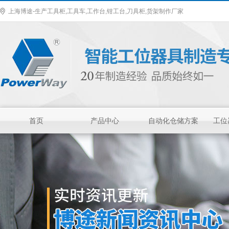
上海博途-生产工具柜,工具车,工作台,钳工台,刀具柜,货架制作厂家
首页
产品中心
自动化仓储方案
工位