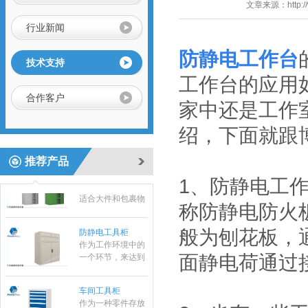
文章来源：
http:
具系列产品之一：
1、采用挂片结
行业新闻
构，可配合IS0系
车间工具车
列、HSK系列标准
防静电工作台
刀座使用；
技术支持
工作台的应用
合作客户
静音推车/小推车
家中还是工作
小推车是一种平面
运输设备；在小范
绍，下面就跟
围内作业的方便
性、实用性适合大
推荐产品
标准置物柜
多数条件下少量、
标准置物柜是一种
临时短途运输：是
1、防静电工
适合大件和包裹物
工厂、仓库和超市
品存放的器具，有
常用的搬运设备之
称防静电防火
别于—般工具柜的
一，它具有结构简
防静电工具柜
精密，细致摆放，
单、自重轻、方便
般为刨花板，
作为工作环境中的
是常用的存放工
快捷等特点。
一个环节，来达到
具，耐磨镀锌搁板
面静电荷通过
实际使用需求。所
每层可承重
有的博途产品都是
100KG。
车间工具柜
符合ESD协会标准
作为一种零件存放
专为防静电需求而
的专业工具，具有
设计的，以确保操