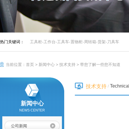
车间工具柜
作为一种零件存放
的专业工具，具有
存放量大，承重高
等优势，特有的分
防静电手推车/小推
隔分类系统具有很
车
防静电手推车用于
强的目测效果。
人工存取较轻货
物，广泛应用于电
热门关键词：
工具柜
-
工作台
-
工具车
-
置物柜
-
周转箱
-
货架
-
刀具车
子行业及小型零件
组合工具车
仓、可用于仓库、
档案室、办公室、
商店等，可以通过
当前位置：
首页
>
新闻中心
>
技术支持
>
带您了解一些您不知道
改变喷塑粉末或者
铺设特殊橡胶板实
不锈钢工作台
现防静电功能，具
有成本低、安全可
Technica
技术支持
/
靠、组装、拆卸简
单的特点，防静电
货架可单独使用，
重型工作台
新闻中心
也可自由拼接成各
种排列方式。
NEWS CENTER
刀具车
公司新闻
刀具车是本公司刀