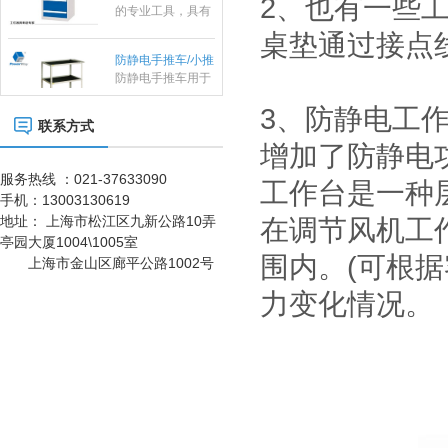
2、也有一些
存放量大，承重高
作台范围内外都免
等优势，特有的分
遭经典损害。所有
桌垫通过接点
防静电手推车/小推
隔分类系统具有很
工作站防静电台面
车
防静电手推车用于
强的目测效果。
对设备和员工都配
人工存取较轻货
置了接地以及防静
物，广泛应用于电
电腕带。
3、防静电工
子行业及小型零件
联系方式
组合工具车
仓、可用于仓库、
增加了防静电
档案室、办公室、
商店等，可以通过
服务热线 ：021-37633090
工作台是一种
改变喷塑粉末或者
手机：
13003130619
铺设特殊橡胶板实
不锈钢工作台
地址：
上海市松江区九新公路10弄
在调节风机工
现防静电功能，具
亭园大厦1004\1005室
有成本低、安全可
围内。(可根
靠、组装、拆卸简
上海市金山区廊平公路1002号
单的特点，防静电
货架可单独使用，
力变化情况。
重型工作台
也可自由拼接成各
种排列方式。
刀具车
刀具车是本公司刀
具系列产品之一：
1、采用挂片结