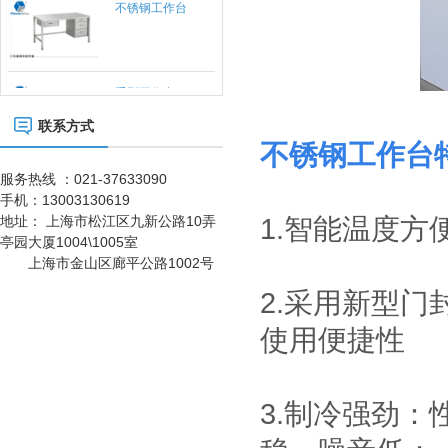
现防静电功能，具
有成本低、安全可
靠、组装、拆卸简
单的特点，防静电
货架可单独使用，
重型工作台
也可自由拼接成各
种排列方式。
联系方式
不锈钢工作台
刀具车
服务热线 ：021-37633090
刀具车是本公司刀
具系列产品之一：
手机：
13003130619
1、采用挂片结
地址：
上海市松江区九新公路10弄
1.智能温度
构，可配合IS0系
亭园大厦1004\1005室
车间工具车
列、HSK系列标准
上海市金山区廊平公路1002号
刀座使用；
2.采用新型
静音推车/小推车
使用便捷性
小推车是一种平面
运输设备；在小范
围内作业的方便
性、实用性适合大
3.制冷强劲
标准置物柜
多数条件下少量、
标准置物柜是一种
临时短途运输：是