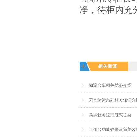
防静电工具柜
精密，细致摆放，
单、自重轻、方便
净，待柜内充
作为工作环境中的
是常用的存放工
快捷等特点。
一个环节，来达到
具，耐磨镀锌搁板
实际使用需求。所
每层可承重
有的博途产品都是
100KG。
符合ESD协会标准
专为防静电需求而
设计的，以确保操
作台范围内外都免
遭经典损害。所有
工作站防静电台面
对设备和员工都配
相关新闻
置了接地以及防静
电腕带。
物流台车相关优势介绍
刀具储运系列相关知识介
高承载可拉抽屉式货架
工作台功能效果及审美效