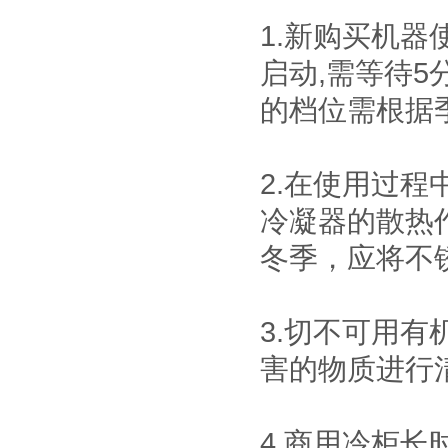
单的特点，防静电
货架可单独使用，
1.新购买机器
重型工作台
也可自由拼接成各
种排列方式。
启动,需等待
的档位需根据
刀具车
刀具车是本公司刀
具系列产品之一：
1、采用挂片结
2.在使用过
构，可配合IS0系
车间工具车
列、HSK系列标准
冷凝器的散热
刀座使用；
冬季，应将不
静音推车/小推车
小推车是一种平面
运输设备；在小范
3.切不可用
围内作业的方便
性、实用性适合大
害的物质进行
标准置物柜
多数条件下少量、
标准置物柜是一种
临时短途运输：是
适合大件和包裹物
工厂、仓库和超市
品存放的器具，有
常用的搬运设备之
4.商用冷柜
别于—般工具柜的
一，它具有结构简