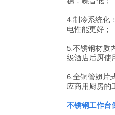
稳，噪音低；
适合大件和包裹物
工厂、仓库和超市
品存放的器具，有
常用的搬运设备之
别于—般工具柜的
一，它具有结构简
防静电工具柜
精密，细致摆放，
单、自重轻、方便
4.制冷系统
作为工作环境中的
是常用的存放工
快捷等特点。
一个环节，来达到
具，耐磨镀锌搁板
电性能更好；
实际使用需求。所
每层可承重
有的博途产品都是
100KG。
车间工具柜
符合ESD协会标准
作为一种零件存放
专为防静电需求而
的专业工具，具有
设计的，以确保操
5.不锈钢材
存放量大，承重高
作台范围内外都免
等优势，特有的分
遭经典损害。所有
级酒店后厨使用
防静电手推车/小推
隔分类系统具有很
工作站防静电台面
车
防静电手推车用于
强的目测效果。
对设备和员工都配
人工存取较轻货
置了接地以及防静
物，广泛应用于电
电腕带。
6.全铜管翅
子行业及小型零件
组合工具车
仓、可用于仓库、
应商用厨房的
档案室、办公室、
商店等，可以通过
改变喷塑粉末或者
铺设特殊橡胶板实
不锈钢工作台
不锈钢工作台
现防静电功能，具
有成本低、安全可
靠、组装、拆卸简