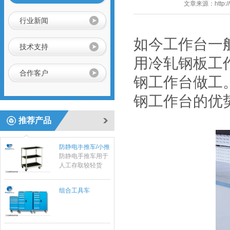
文章来源：
http:
行业新闻
如今工作台一
技术支持
用冷轧钢板工
合作客户
钢工作台做工
车间工具柜
钢工作台的优
作为一种零件存放
的专业工具，具有
推荐产品
存放量大，承重高
等优势，特有的分
防静电手推车/小推
隔分类系统具有很
车
防静电手推车用于
强的目测效果。
人工存取较轻货
物，广泛应用于电
子行业及小型零件
组合工具车
仓、可用于仓库、
档案室、办公室、
商店等，可以通过
改变喷塑粉末或者
铺设特殊橡胶板实
不锈钢工作台