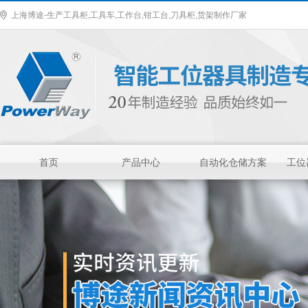
上海博途-生产工具柜,工具车,工作台,钳工台,刀具柜,货架制作厂家
首页
产品中心
自动化仓储方案
工位